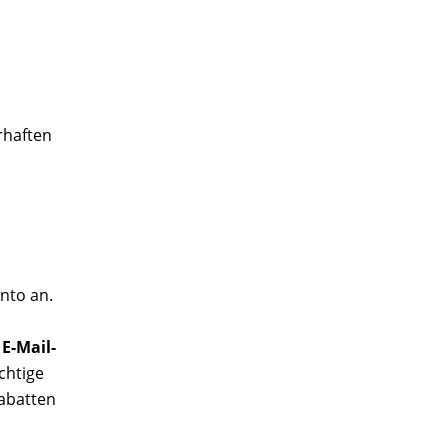
rhaften
nto an.
E-Mail-
chtige
rabatten