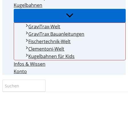
Kugelbahnen
Menü
umschalten
GraviTrax-Welt
GraviTrax Bauanleitungen
Fischertechnik-Welt
Clementoni-Welt
Kugelbahnen für Kids
Infos & Wissen
Konto
Search
for: