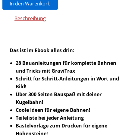
Das
In den Warenkorb
coogelbahn.de
Konstruktionsbuch
Beschreibung
für
GraviTrax
&
GraviTrax
Pro
Menge
Das ist im Ebook alles drin:
28 Bauanleitungen für komplette Bahnen
und Tricks mit GraviTrax
Schritt für Schritt-Anleitungen in Wort und
Bild!
Über 300 Seiten Bauspaß mit deiner
Kugelbahn!
Coole Ideen für eigene Bahnen!
Teileliste bei jeder Anleitung
Bastelvorlage zum Drucken für eigene
Höhensteine!